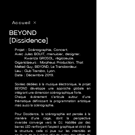
Accueil
BEYOND
[Dissidence]
Projet : Scénographie, Concert.
Avec Jules BOUIT, menuisier, designer.
Kwanza GROSOL, régisseuse.
Organistaeurs : Morpheus Production, That
Melted Guy, BEYOND, Le Transbordeur.
Lieu : Club Transbo, Lyon.
Date : Décembre 2019.
Soirées dédiées à la musique électronique, le projet
BEYOND développe une approche globale en
intégrant une dimension scénographique forte.
Chaque événement s'articule autour d'une
thématique définissant la programmation artistique
mais aussi la scénographie.
Pour Dissidence, la scénographie est pensée à la
manière d'une cage, dont la perspective
inversée converge vers le DJ. Habillée par des
barres LED renforçant l'aspect graphique et strict de
la structure, celle ci joue sur les intensités et