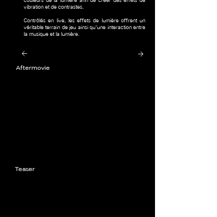
couleurs de la lumière afin de créer des effets de
vibration et de contrastes.
Contrôlés en live, les effets de lumière offrent un
véritable terrain de jeu ainsi qu'une interaction entre
la musique et la lumière.
Aftermovie
Teaser