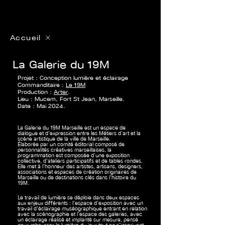
Accueil
La Galerie du 19M
Projet : Conception lumière et éclairage
Commanditaire :
Le 19M
Production :
Arter
.
Lieu :
Mucem, Fort St Jean, Marseille.
Date : Mai 2024.
La Galerie du 19M Marseille est un espace de
dialogue et d’expression entre les Métiers d’art et la
scène artistique de la ville de Marseille.
Élaborée par un comité éditorial composé de
personnalités créatives marseillaises, la
programmation est composée d’une exposition
collective, d’ateliers participatifs et de tables rondes.
Elle met à l’honneur des artistes, artisans, designers,
associations et espaces de création originaires de
Marseille ou de destinations clés dans l’histoire du
19M.
Le travail de lumière se déploie dans deux espaces
aux enjeux différents : l’espace d’exposition avec un
travail d’éclairage muséographique entrant en relation
avec la scénographie et l’espace des galeries, avec
un éclairage réalisé et implanté sur mesure, pensé