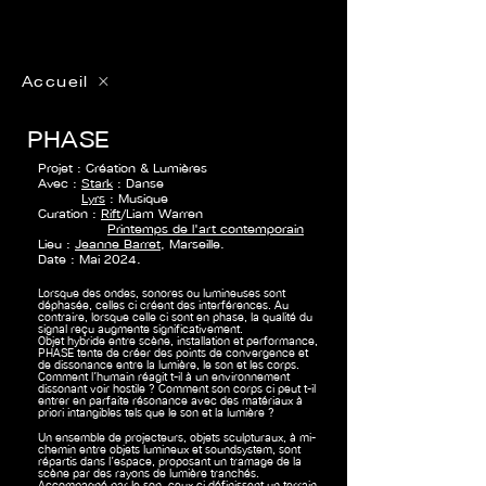
Accueil
PHASE
Projet : Création & Lumières
Avec :
Stark
: Danse
Lyrs
: Musique
Curation :
Rift
/Liam Warren
Printemps de l'art contemporain
Lieu :
Jeanne Barret
, Marseille.
Date : Mai 2024.
Lorsque des ondes, sonores ou lumineuses sont
déphasée, celles ci créent des interférences. Au
contraire, lorsque celle ci sont en phase, la qualité du
signal reçu augmente significativement.
Objet hybride entre scène, installation et performance,
PHASE tente de créer des points de convergence et
de dissonance entre la lumière, le son et les corps.
Comment l’humain réagit t-il à un environnement
dissonant voir hostile ? Comment son corps ci peut t-il
entrer en parfaite résonance avec des matériaux à
priori intangibles tels que le son et la lumière ?
Un ensemble de projecteurs, objets sculpturaux, à mi-
chemin entre objets lumineux et soundsystem, sont
répartis dans l’espace, proposant un tramage de la
scène par des rayons de lumière tranchés.
Accompagné par le son, ceux ci définissent un terrain