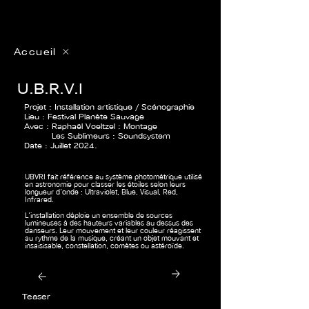
Accueil
U.B.R.V.I
Projet : Installation artistique / Scénographie
Lieu : Festival Planète Sauvage
Avec : Raphaël Voeltzel : Montage
Les Sublimeurs : Soundsystem
Date : Juillet 2024.
UBVRI fait référence au système photométrique utilisé
en astronomie pour classer les étoiles selon leurs
longueur d’onde : Ultraviolet, Blue, Visual, Red,
Infrared.
L’installation déploie un ensemble de sources
lumineuses à des hauteurs variables au dessus des
danseurs. Leur mouvement et leur couleur réagissent
au rythme de la musique, créant un objet mouvant et
insaisisable, constellation, comètes ou astéroïde.
Teaser